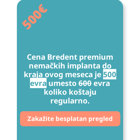
500€
and
their
com
muni
cation
style
are
Cena Bredent premium
very
nemačkih implanta do
profe
ssion
kraja ovog meseca je
500
al and
evra
umesto
600
evra
patien
koliko koštaju
t-
regularno.
orient
ed.
I feel
Zakažite besplatan pregled
comf
ortabl
e