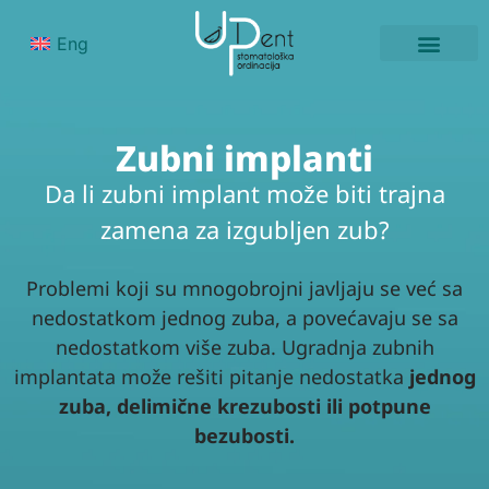
Eng
ISKUSTVA PACIJE
NAŠI RADOVI
Zubni implanti
Da li zubni implant može biti trajna
zamena za izgubljen zub?
Problemi koji su mnogobrojni javljaju se već sa
nedostatkom jednog zuba, a povećavaju se sa
nedostatkom više zuba. Ugradnja zubnih
implantata može rešiti pitanje nedostatka
jednog
zuba, delimične krezubosti ili potpune
bezubosti.