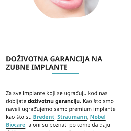
clinic
s in
Belgr
ade
while
trying
to find
a
DOŽIVOTNA GARANCIJA NA
reliabl
e
ZUBNE IMPLANTE
option
.
Howe
Za sve implante koji se ugrađuju kod nas
ver,
espe
dobijate
doživotnu garanciju
. Kao što smo
cially
naveli ugrađujemo samo premium implante
as a
kao što su
Bredent
,
Straumann
,
Nobel
foreig
Biocare
, a oni su poznati po tome da daju
ner, it