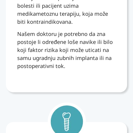
bolesti ili pacijent uzima
sam
zorla
kih
medikametoznu terapiju, koja može
radila
yıcıy
interv
kruni
dı.
encija
biti kontraindikovana.
ce i
Açıkç
,
Našem doktoru je potrebno da zna
sjajno
ası
dana
postoje li određene loše navike ili bilo
su mi
bir
s
uradili
nokta
tamo
koji faktor rizika koji može uticati na
.
da
odlazi
samu ugradnju zubnih implanta ili na
Strplji
artık
m
postoperativni tok.
vi su,
vazg
mirno
nezni
eçme
i bez
i brinu
aşam
ikakv
se
asına
e
iskre
gelmi
tenzij
no o
ştim.
e.
pacije
Tam
Ono
ntima
o
što
.
sırad
pose