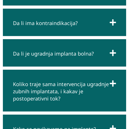
and
any
questi
Da li ima kontraindikacija?
ons
you
may
have.
Da li je ugradnja implanta bolna?
Koliko traje sama intervencija ugradnje
zubnih implantata, i kakav je
postoperativni tok?
Kako se navikavamo na implante?