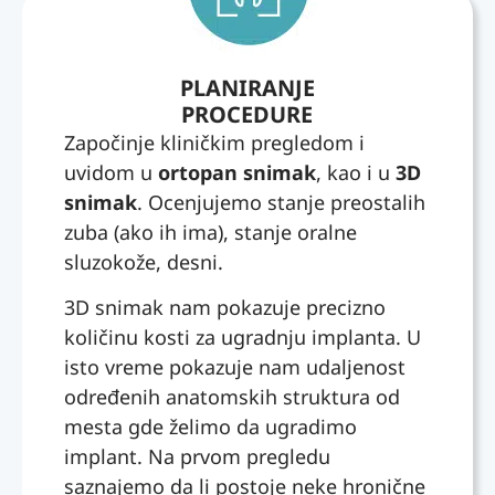
Tanjin
kle
odlas
u
yaba
ku
ordin
ncı
kod
PLANIRANJE
aciju.
biri
zubar
PROCEDURE
Drug
olara
a.
Započinje kliničkim pregledom i
arica
k
Kao
uvidom u
ortopan snimak
, kao i u
3D
mi je
güve
neko
snimak
. Ocenjujemo stanje preostalih
prepo
nilir
ko je
rucila
bir
ceo
zuba (ako ih ima), stanje oralne
jer je
yere
život
sluzokože, desni.
njen
ulaş
imao
3D snimak nam pokazuje precizno
otac
mak
ozbilj
bio
ve
nu
količinu kosti za ugradnju implanta. U
preza
net
nelag
isto vreme pokazuje nam udaljenost
dovolj
bilgi
odu i
određenih anatomskih struktura od
an
alma
strah
mesta gde želimo da ugradimo
prote
k
od
implant. Na prvom pregledu
zom.
olduk
stom
saznajemo da li postoje neke hronične
Ja
ça
atološ