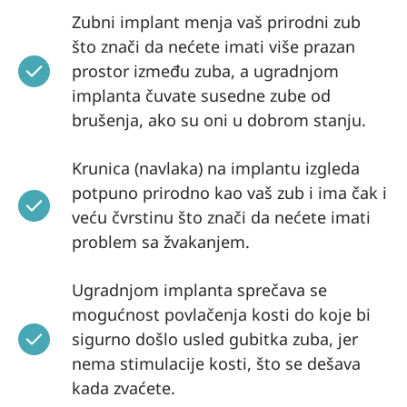
Zubni implant menja vaš prirodni zub
što znači da nećete imati više prazan
prostor između zuba, a ugradnjom
implanta čuvate susedne zube od
brušenja, ako su oni u dobrom stanju.
Krunica (navlaka) na implantu izgleda
potpuno prirodno kao vaš zub i ima čak i
veću čvrstinu što znači da nećete imati
problem sa žvakanjem.
Ugradnjom implanta sprečava se
mogućnost povlačenja kosti do koje bi
sigurno došlo usled gubitka zuba, jer
nema stimulacije kosti, što se dešava
kada zvaćete.