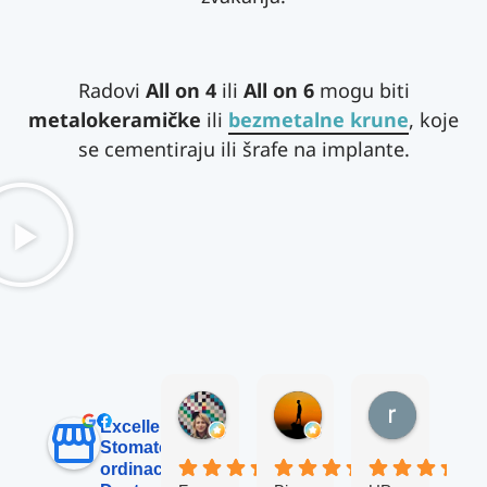
Radovi
All on 4
ili
All on 6
mogu biti
metalokeramičke
ili
bezmetalne krune
, koje
se cementiraju ili šrafe na implante.
Sanja Manakoski
Alpay İlhan
rade sta
2 седмице раније
3 месеца раније
3 месеца р
Excellent
Stomatološka
ordinacija Up