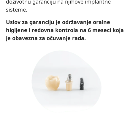
doživotnu garanciju na njihove implantne
was
sisteme.
quite
difficu
Uslov za garanciju je održavanje oralne
lt to
higijene i redovna kontrola na 6 meseci koja
reach
je obavezna za očuvanje rada.
trust
worth
y
place
s and
get
clear
infor
matio
n. At
one
point,
I was
hone