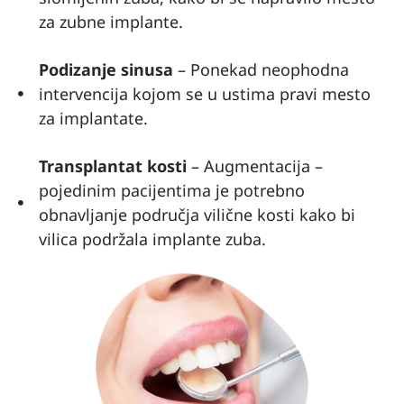
ar
za zubne implante.
hakkı
nda
Podizanje sinusa
– Ponekad neophodna
rahatl
intervencija kojom se u ustima pravi mesto
ıkla
za implantate.
bilgi
alabili
Transplantat kosti
– Augmentacija –
yorsu
pojedinim pacijentima je potrebno
nuz.
obnavljanje područja vilične kosti kako bi
As a
Turki
vilica podržala implante zuba.
sh
perso
n, I
conta
cted
many
dental