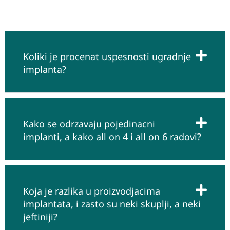
th via
What
sApp,
email,
Koliki je procenat uspesnosti ugradnje
or
implanta?
Viber,
wher
e you
can
easily
Kako se odrzavaju pojedinacni
get
implanti, a kako all on 4 i all on 6 radovi?
infor
matio
n
about
Koja je razlika u proizvodjacima
your
implantata, i zasto su neki skuplji, a neki
treat
jeftiniji?
ment
plan