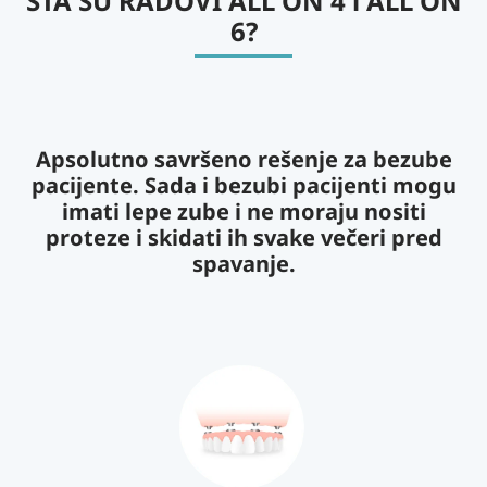
ŠTA SU RADOVI ALL ON 4 i ALL ON
6?
Apsolutno savršeno rešenje za bezube
pacijente. Sada i bezubi pacijenti mogu
imati lepe zube i ne moraju nositi
proteze i skidati ih svake večeri pred
spavanje.