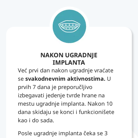
yapm
jasno,
aları
bez
gerçe
žurbe
kten
i
güve
nepot
n
rebno
verdi.
g
NAKON UGRADNJE
Hem
stres
IMPLANTA
tedavi
a, pa
Već prvi dan nakon ugradnje vraćate
sürec
se
indeki
čove
se
svakodnevnim aktivnostima.
U
yakla
k
prvih 7 dana je preporučljivo
şımla
zaista
izbegavati jedenje tvrde hrane na
rı
oseć
mestu ugradnje implanta. Nakon 10
hem
a
dana skidaju se konci i funkcionišete
de
sigur
kao i do sada.
insan
no i
ilişkile
opušt
Posle ugradnje implanta čeka se 3
ri
eno.