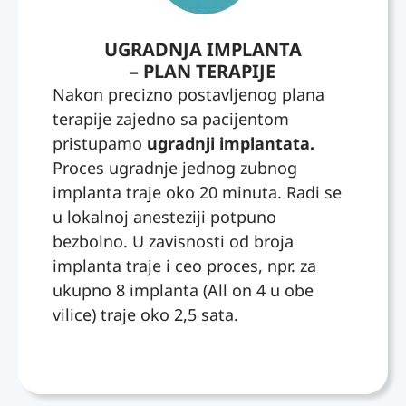
Jako
a Up
bno
sam
Dent
ceni
UGRADNJA IMPLANTA
se
ile
m
– PLAN TERAPIJE
prijatn
iletişi
jeste
o
me
spoj
Nakon precizno postavljenog plana
osec
geçti
struč
terapije zajedno sa pacijentom
ala
m.
nosti,
pristupamo
ugradnji implantata.
tamo
Ne
smire
Proces ugradnje jednog zubnog
i sad
zama
nog
implanta traje oko 20 minuta. Radi se
imam
n
pristu
u lokalnoj anesteziji potpuno
prele
yazs
pa i
bezbolno. U zavisnosti od broja
p
am
iskre
implanta traje i ceo proces, npr. za
osme
hızlı
ne
h.
ve
ljubaz
ukupno 8 implanta (All on 4 u obe
Hvala
net
nosti.
vilice) traje oko 2,5 sata.
vam
şekild
Sve
od ❤️
e geri
je
dönü
objaš
ş
njeno