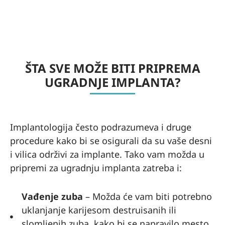
Anca
k
What
sApp,
e-
ŠTA SVE MOŽE BITI PRIPREMA
posta
veya
UGRADNJE IMPLANTA?
Viber
üzeri
nden
Implantologija često podrazumeva i druge
iletişi
m
procedure kako bi se osigurali da su vaše desni
kurar
i vilica održivi za implante. Tako vam možda u
ak
pripremi za ugradnju implanta zatreba i:
tedavi
planı
Vađenje zuba
– Možda će vam biti potrebno
ve
uklanjanje karijesom destruisanih ili
tüm
slomljenih zuba, kako bi se napravilo mesto
sorul