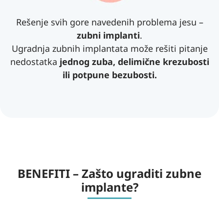
Rešenje svih gore navedenih problema jesu –
zubni implanti
.
Ugradnja zubnih implantata može rešiti pitanje
nedostatka
jednog zuba, delimične krezubosti
ili potpune bezubosti.
BENEFITI – Zašto ugraditi zubne
implante?