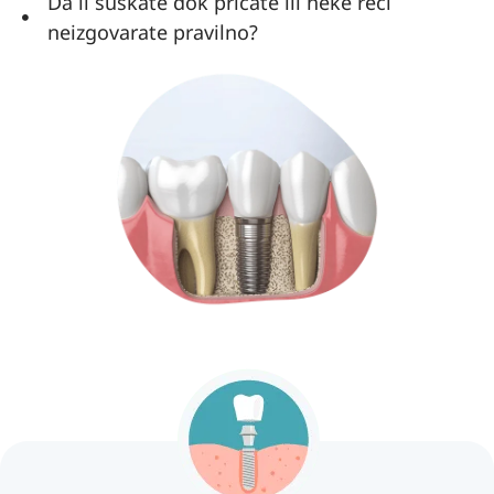
Da li šuškate dok pričate ili neke reči
neizgovarate pravilno?