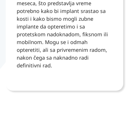
meseca, što predstavlja vreme
açısı
Veliko
potrebno kako bi implant srastao sa
ndan
pošto
kosti i kako bismo mogli zubne
olduk
vanje
implante da opteretimo i sa
ça
za
protetskom nadoknadom, fiksnom ili
ilgili
ceo
ve
tim i
mobilnom. Mogu se i odmah
profe
način
opteretiti, ali sa privremenim radom,
syon
na
nakon čega sa naknadno radi
eller.
koji
definitivni rad.
Tüm
pristu
diş
paju
tedavi
pacije
lerimi
ntima
gönül
.
rahatl
ığıyla
yaptır
abilec