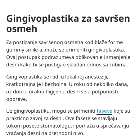
Gingivoplastika za savršen
osmeh
Za postizanje savršenog osmeha kod blaže forme
gummy smile-a, može se primeniti gingivoplastika.
Ovaj postupak podrazumeva oblikovanje i smanjenje
desni kako bi se postigao skladan odnos sa zubima.
Gingivoplastika se radi u lokalnoj anesteziji,
kratkotrajna je i bezbolna. U roku od nekoliko dana,
uz dobru oralnu higijenu, desni se u potpunosti
oporave.
Uz gingivoplastiku, mogu se primeniti
fasete
koje su
praktično zavoj za desni. Ove fasete se stavljaju
tokom posete stomatologu, i pomažu u sprečavanju
vraćanja desni na prethodni nivo.