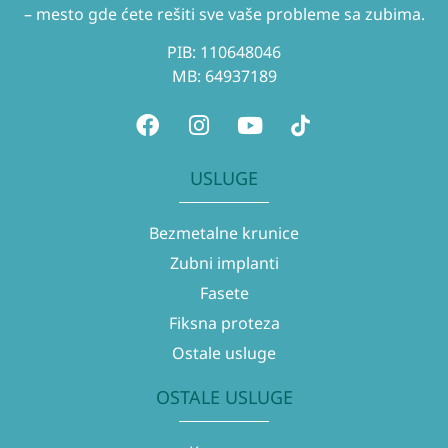
– mesto gde ćete rešiti sve vaše probleme sa zubima.
PIB: 110648046
MB: 64937189
USLUGE
Bezmetalne krunice
Zubni implanti
Fasete
Fiksna proteza
Ostale usluge
OSTALE USLUGE