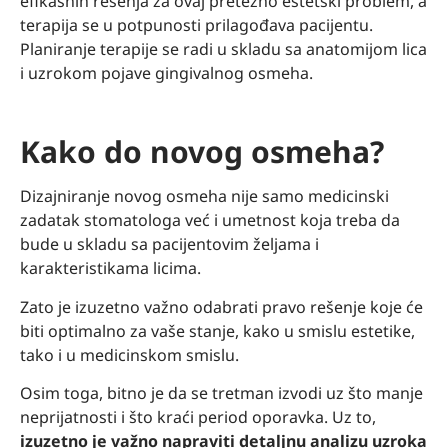
efikasnih rešenja za ovaj pretežno estetski problem, a
terapija se u potpunosti prilagođava pacijentu.
Planiranje terapije se radi u skladu sa anatomijom lica
i uzrokom pojave gingivalnog osmeha.
Kako do novog osmeha?
Dizajniranje novog osmeha nije samo medicinski
zadatak stomatologa već i umetnost koja treba da
bude u skladu sa pacijentovim željama i
karakteristikama licima.
Zato je izuzetno važno odabrati pravo rešenje koje će
biti optimalno za vaše stanje, kako u smislu estetike,
tako i u medicinskom smislu.
Osim toga, bitno je da se tretman izvodi uz što manje
neprijatnosti i što kraći period oporavka. Uz to,
izuzetno je važno napraviti detaljnu analizu
uzroka