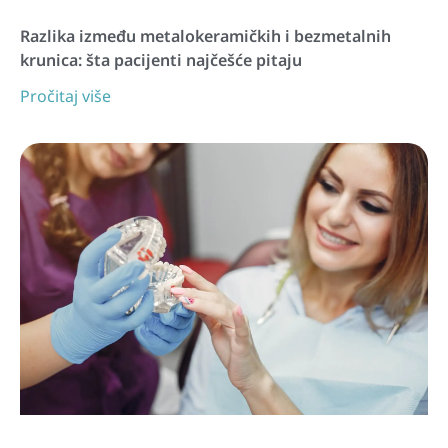
Razlika između metalokeramičkih i bezmetalnih
krunica: šta pacijenti najčešće pitaju
Pročitaj više