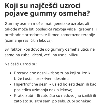
Koji su najčešći uzroci
pojave gummy osmeha?
Gummy osmeh može imati genetske uzroke, ali
takođe može biti posledica razvoja vilice i grebena ili
prethodne ortodontske ili medikametozne terapije
(uzimanje različitih lekova).
Svi faktori koji dovode do gummy osmeha utiču ne
samo na zube i desni, već i na usne i vilicu.
Najčešći uzroci su:
Prerazvijene desni – zbog zuba koji su iznikli
brže i ostali prekriveni desnima;
Hipertrofične desni – usled bolesti desni ili kao
posledica uzimanja nekih lekova;
Kratki zubi – Ili zato što su nedovoljno iznikli ili
zato što su sitni sami po sebi. Zubi ponekad