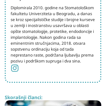
Diplomirala 2010. godine na Stomatološkom
fakultetu Univerziteta u Beogradu, a danas
se kroz specijalističke studije i brojne kurseve
u zemlji i inostranstvu usavršava u oblasti
opšte stomatologije, protetike, endodoncije i
implantologije. Nakon godina rada sa
eminentnim stručnjacima, 2018. otvara
sopstvenu ordinaciju koja od tada
neprestano raste, podržana ljubavlju prema
pozivu i podrškom supruga i dva sina.
Skorašnji članci: