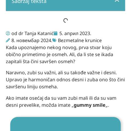
Sadržaj teksta
od
dr Tanja Katanić
5. април 2023.
8. новембар 2024.
Bezmetalne krunice
Kada upoznajemo nekog novog, prva stvar koju
obično primetimo je osmeh. Ali, da li ste se ikada
zapitali šta čini savršen osmeh?
Naravno, zubi su važni, ali su takođe važne i desni.
Upravo je harmoničan odnos desni i zuba ono što čini
savršenu liniju osmeha.
Ako imate osećaj da su vam zubi mali ili da su vam
desni prevelike, možda imate „
gummy smile
„.