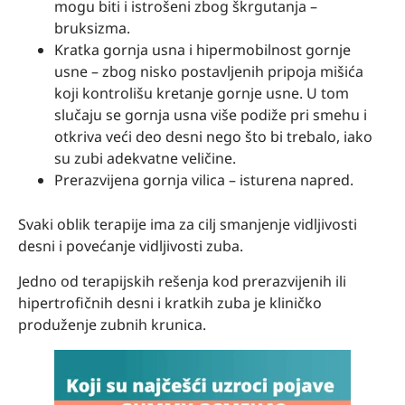
mogu biti i istrošeni zbog škrgutanja –
bruksizma.
Kratka gornja usna i hipermobilnost gornje
usne – zbog nisko postavljenih pripoja mišića
koji kontrolišu kretanje gornje usne. U tom
slučaju se gornja usna više podiže pri smehu i
otkriva veći deo desni nego što bi trebalo, iako
su zubi adekvatne veličine.
Prerazvijena gornja vilica – isturena napred.
Svaki oblik terapije ima za cilj smanjenje vidljivosti
desni i povećanje vidljivosti zuba.
Jedno od terapijskih rešenja kod prerazvijenih ili
hipertrofičnih desni i kratkih zuba je kliničko
produženje zubnih krunica.