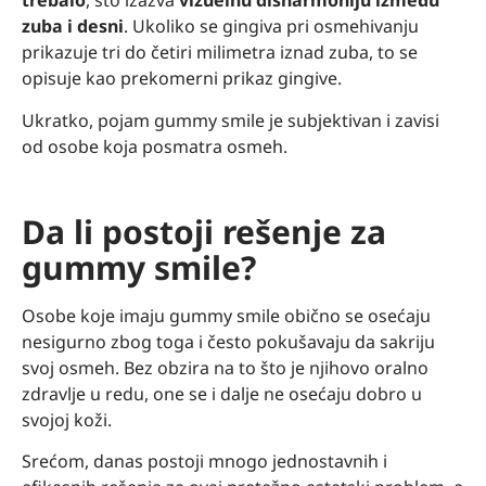
trebalo
, što izazva
vizuelnu disharmoniju između
zuba i desni
. Ukoliko se gingiva pri osmehivanju
prikazuje tri do četiri milimetra iznad zuba, to se
opisuje kao prekomerni prikaz gingive.
Ukratko, pojam gummy smile je subjektivan i zavisi
od osobe koja posmatra osmeh.
Da li postoji rešenje za
gummy smile?
Osobe koje imaju gummy smile obično se osećaju
nesigurno zbog toga i često pokušavaju da sakriju
svoj osmeh. Bez obzira na to što je njihovo oralno
zdravlje u redu, one se i dalje ne osećaju dobro u
svojoj koži.
Srećom, danas postoji mnogo jednostavnih i