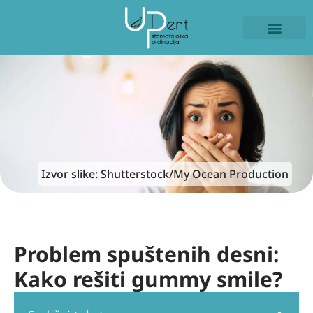
ISKUSTVA PACIJE
NAŠI RADOVI
Izvor slike: Shutterstock/My Ocean Production
Problem spuštenih desni:
Kako rešiti gummy smile?