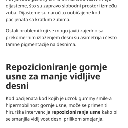
dijasteme, što su zapravo slobodni prostori između
zuba. Dijasteme su naročito uobičajene kod
pacijenata sa kratkim zubima.
Ostali problemi koji se mogu javiti zajedno sa
prekomernim izloženjem desni su asimetrija i često
tamne pigmentacije na desnima.
Repozicioniranje gornje
usne za manje vidljive
desni
Kod pacijenata kod kojih je uzrok gummy smile-a
hipermobilnost gornje usne, može se primeniti
hirurška intervencija
repozicioniranja usne
kako bi
se smanjila vidljivost desni prilikom smejanja.