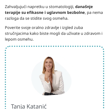
Zahvaljujući napretku u stomatologiji,
današnje
terapije su efikasne i uglavnom bezbolne
, pa nema
razloga da se stidite svog osmeha.
Poverite svoje oralno zdravlje i izgled zuba
stručnjacima kako biste mogli da uživate u zdravom i
lepom osmehu.
Tanja Katanić