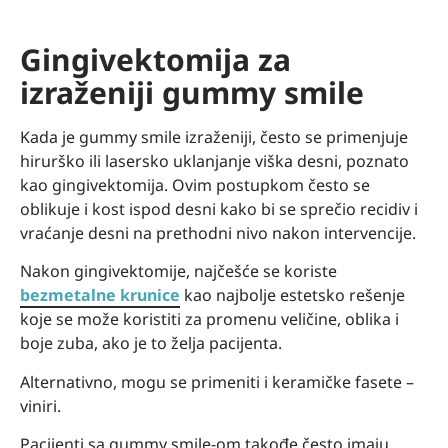
Gingivektomija za
izraženiji gummy smile
Kada je gummy smile izraženiji, često se primenjuje
hirurško ili lasersko uklanjanje viška desni, poznato
kao gingivektomija. Ovim postupkom često se
oblikuje i kost ispod desni kako bi se sprečio recidiv i
vraćanje desni na prethodni nivo nakon intervencije.
Nakon gingivektomije, najčešće se koriste
bezmetalne krunice
kao najbolje estetsko rešenje
koje se može koristiti za promenu veličine, oblika i
boje zuba, ako je to želja pacijenta.
Alternativno, mogu se primeniti i keramičke fasete –
viniri.
Pacijenti sa gummy smile-om takođe često imaju