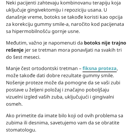
Neki pacijenti zahtevaju kombinovanu terapiju koja
uključuje gingivektomiju i repoziciju usana. U
današnje vreme, botoks se takođe koristi kao opcija
za korekciju gummy smile-a, naročito kod pacijenata
sa hipermobilnošću gornje usne.
Međutim, važno je napomenuti da
botoks nije trajno
rešenje
jer se tretman mora ponavljati na svakih tri
do šest meseci.
Manje čest ortodontski tretman –
fiksna proteza
,
može takođe dati dobre rezultate gummy smile.
Nošenje proteze može da pomogne da se vaši zubi
postave u željeni položaj i značajno poboljšaju
vizuelni izgled vaših zuba, uključujući i gingivalni
osmeh.
Ako primetite da imate bilo koji od ovih problema sa
zubima ili desnima, savetujemo vam da se obratite
stomatologu.