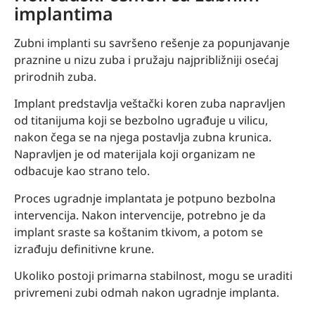
implantima
Zubni implanti su savršeno rešenje za popunjavanje
praznine u nizu zuba i pružaju najpribližniji osećaj
prirodnih zuba.
Implant predstavlja veštački koren zuba napravljen
od titanijuma koji se bezbolno ugrađuje u vilicu,
nakon čega se na njega postavlja zubna krunica.
Napravljen je od materijala koji organizam ne
odbacuje kao strano telo.
Proces ugradnje implantata je potpuno bezbolna
intervencija. Nakon intervencije, potrebno je da
implant sraste sa koštanim tkivom, a potom se
izrađuju definitivne krune.
Ukoliko postoji primarna stabilnost, mogu se uraditi
privremeni zubi odmah nakon ugradnje implanta.