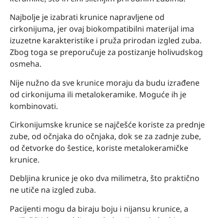
Najbolje je izabrati krunice napravljene od
cirkonijuma, jer ovaj biokompatibilni materijal ima
izuzetne karakteristike i pruža prirodan izgled zuba.
Zbog toga se preporučuje za postizanje holivudskog
osmeha.
Nije nužno da sve krunice moraju da budu izrađene
od cirkonijuma ili metalokeramike. Moguće ih je
kombinovati.
Cirkonijumske krunice se najčešće koriste za prednje
zube, od očnjaka do očnjaka, dok se za zadnje zube,
od četvorke do šestice, koriste metalokeramičke
krunice.
Debljina krunice je oko dva milimetra, što praktično
ne utiče na izgled zuba.
Pacijenti mogu da biraju boju i nijansu krunice, a