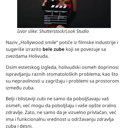
Izvor slike: Shutterstock/Look Studio
Naziv „Hollywood smile“ potiče iz filmske industrije i
sugeriše izrazito
bele zube
koji se povezuje sa
zvezdama Holivuda.
Osim estetskog izgleda, holivudski osmeh doprinosi
ispravljanju raznih stomatoloških problema, kao što
su nepravilnosti u zagrižaju i problemi sa prostorom
između zuba.
Belji i blistaviji zubi ne samo da poboljšavaju vaš
osmeh, već mogu da poboljšaju i vaše opšte oralno
zdravlje. Zato, ne samo da je vizuelno privlačan, već
ima i funkcionalnu vrednost u održavanju zdravlja
zuba i desni.