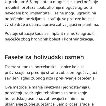
Ugradnjom 6-8 implantata moguće je izbeći nošenje
mobilnih proteza. Ipak, ako nije moguće ugraditi
navedeni broj implantata ili se ne mogu ugraditi na
određenim pozicijama, izrađuju se proteze koje se
čvrsto drže u ustima upravo zahvaljujući implantima.
Postoje situacije kada se implant ne može ugraditi,
najčešće zbog hroničnih bolesti i kontraindikacija.
Fasete za holivudski osmeh
Fasete su tanke, porcelanske ljuspice koje se
pričvršćuju na prednju stranu zuba, omogućavajući
savršen izgled zubnog niza i prekrivanje oštećenja.
Ova metoda je manje invazivna i jednostavnija u
poređenju sa drugim tehnikama za postizanje
holivudskog osmeha, zahtevajući minimalno
uklanjanje zubne supstance. Sam proces izrade je