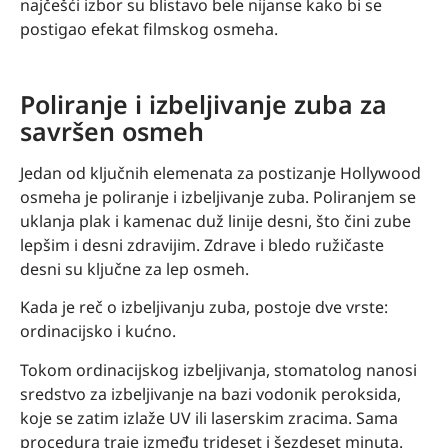
najčešći izbor su blistavo bele nijanse kako bi se
postigao efekat filmskog osmeha.
Poliranje i izbeljivanje zuba za
savršen osmeh
Jedan od ključnih elemenata za postizanje Hollywood
osmeha je poliranje i izbeljivanje zuba. Poliranjem se
uklanja plak i kamenac duž linije desni, što čini zube
lepšim i desni zdravijim. Zdrave i bledo ružičaste
desni su ključne za lep osmeh.
Kada je reč o izbeljivanju zuba, postoje dve vrste:
ordinacijsko i kućno.
Tokom ordinacijskog izbeljivanja, stomatolog nanosi
sredstvo za izbeljivanje na bazi vodonik peroksida,
koje se zatim izlaže UV ili laserskim zracima. Sama
procedura traje između trideset i šezdeset minuta.