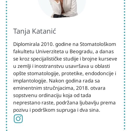
Tanja Katanić
Diplomirala 2010. godine na Stomatološkom
fakultetu Univerziteta u Beogradu, a danas
se kroz specijalističke studije i brojne kurseve
u zemlji i inostranstvu usavršava u oblasti
opšte stomatologije, protetike, endodoncije i
implantologije. Nakon godina rada sa
eminentnim stručnjacima, 2018. otvara
sopstvenu ordinaciju koja od tada
neprestano raste, podržana ljubavlju prema
pozivu i podrškom supruga i dva sina.