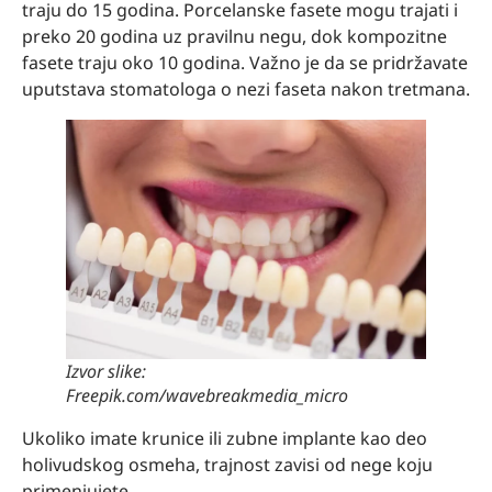
traju do 15 godina. Porcelanske fasete mogu trajati i
preko 20 godina uz pravilnu negu, dok kompozitne
fasete traju oko 10 godina. Važno je da se pridržavate
uputstava stomatologa o nezi faseta nakon tretmana.
Izvor slike:
Freepik.com/wavebreakmedia_micro
Ukoliko imate krunice ili zubne implante kao deo
holivudskog osmeha, trajnost zavisi od nege koju
primenjujete.