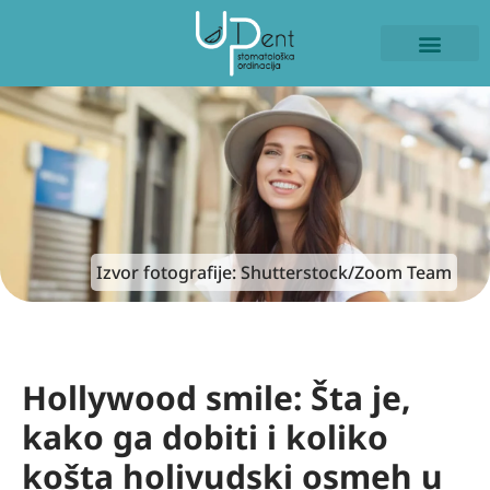
ISKUSTVA PACIJE
NAŠI RADOVI
Izvor fotografije: Shutterstock/Zoom Team
Hollywood smile: Šta je,
kako ga dobiti i koliko
košta holivudski osmeh u