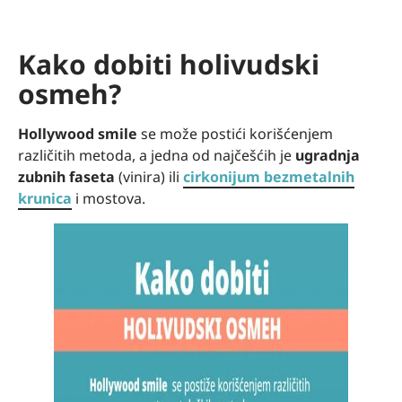
Kako dobiti holivudski
osmeh?
Hollywood smile
se može postići korišćenjem
različitih metoda, a jedna od najčešćih je
ugradnja
zubnih faseta
(vinira) ili
cirkonijum bezmetalnih
krunica
i mostova.