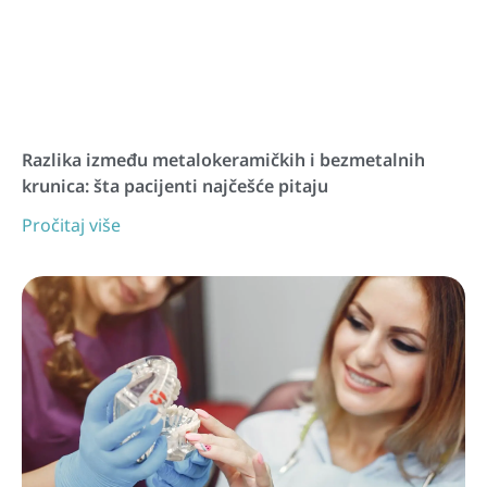
Razlika između metalokeramičkih i bezmetalnih
krunica: šta pacijenti najčešće pitaju
Pročitaj više