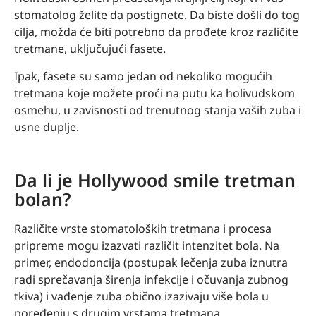
stomatolog želite da postignete. Da biste došli do tog
cilja, možda će biti potrebno da prođete kroz različite
tretmane, uključujući fasete.
Ipak, fasete su samo jedan od nekoliko mogućih
tretmana koje možete proći na putu ka holivudskom
osmehu, u zavisnosti od trenutnog stanja vaših zuba i
usne duplje.
Da li je Hollywood smile tretman
bolan?
Različite vrste stomatoloških tretmana i procesa
pripreme mogu izazvati različit intenzitet bola. Na
primer, endodoncija (postupak lečenja zuba iznutra
radi sprečavanja širenja infekcije i očuvanja zubnog
tkiva) i vađenje zuba obično izazivaju više bola u
poređenju s drugim vrstama tretmana.