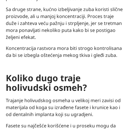
Sa druge strane, kućno izbeljivanje zuba koristi slične
proizvode, ali u manjoj koncentraciji. Proces traje
duže i zahteva veću pažnju i strpljenje, jer se tretman
mora ponavljati nekoliko puta kako bi se postigao
željeni efekat.
Koncentracija rastvora mora biti strogo kontrolisana
da bi se izbegla oštećenja mekog tkiva i gleđi zuba.
Koliko dugo traje
holivudski osmeh?
Trajanje holivudskog osmeha u velikoj meri zavisi od
materijala od koga su izrađene fasete i krunice kao i
od dentalnih implanta koji su ugradjeni.
Fasete su najčešće korišćene i u proseku mogu da