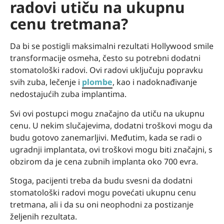
radovi utiču na ukupnu
cenu tretmana?
Da bi se postigli maksimalni rezultati Hollywood smile
transformacije osmeha, često su potrebni dodatni
stomatološki radovi. Ovi radovi uključuju popravku
svih zuba, lečenje i
plombe
, kao i nadoknađivanje
nedostajućih zuba implantima.
Svi ovi postupci mogu značajno da utiču na ukupnu
cenu. U nekim slučajevima, dodatni troškovi mogu da
budu gotovo zanemarljivi. Međutim, kada se radi o
ugradnji implantata, ovi troškovi mogu biti značajni, s
obzirom da je cena zubnih implanta oko 700 evra.
Stoga, pacijenti treba da budu svesni da dodatni
stomatološki radovi mogu povećati ukupnu cenu
tretmana, ali i da su oni neophodni za postizanje
željenih rezultata.