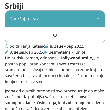
Srbiji
Sadržaj teksta
od
dr Tanja Katanić
8. децембар 2022.
8. децембар 2025.
Bezmetalne krunice
Holivudski osmeh, odnosno „
Hollywood smile
„, je
postao popularan koncept u svetu estetske
stomatologije. Ovaj termin se odnosi na zube koji su
savršeno beli, ravni i proporcionalni, slični onima koje
imaju filmske zvezde.
Jedna od glavnih prednosti ove procedure je da može
značajno da poboljša vašu sliku o sebi i poveća
samopouzdanje. Osim toga, lepi zubi mogu pozitivno
da utiču na vaš društveni i profesionalni život.