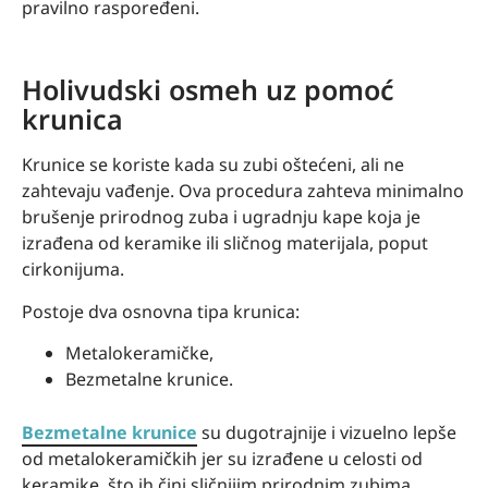
pravilno raspoređeni.
Holivudski osmeh uz pomoć
krunica
Krunice se koriste kada su zubi oštećeni, ali ne
zahtevaju vađenje. Ova procedura zahteva minimalno
brušenje prirodnog zuba i ugradnju kape koja je
izrađena od keramike ili sličnog materijala, poput
cirkonijuma.
Postoje dva osnovna tipa krunica:
Metalokeramičke,
Bezmetalne krunice.
Bezmetalne krunice
su dugotrajnije i vizuelno lepše
od metalokeramičkih jer su izrađene u celosti od
keramike, što ih čini sličnijim prirodnim zubima.