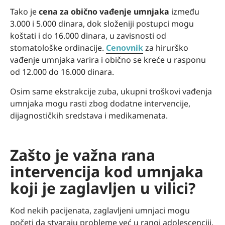
Tako je
cena za obično vađenje umnjaka
između
3.000 i 5.000 dinara, dok složeniji postupci mogu
koštati i do 16.000 dinara, u zavisnosti od
stomatološke ordinacije.
Cenovnik
za hirurško
vađenje umnjaka varira i obično se kreće u rasponu
od 12.000 do 16.000 dinara.
Osim same ekstrakcije zuba, ukupni troškovi vađenja
umnjaka mogu rasti zbog dodatne intervencije,
dijagnostičkih sredstava i medikamenata.
Zašto je važna rana
intervencija kod umnjaka
koji je zaglavljen u vilici?
Kod nekih pacijenata, zaglavljeni umnjaci mogu
početi da stvaraju probleme već u ranoj adolescenciji,