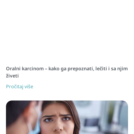
Oralni karcinom – kako ga prepoznati, lečiti i sa njim
živeti
Pročitaj više