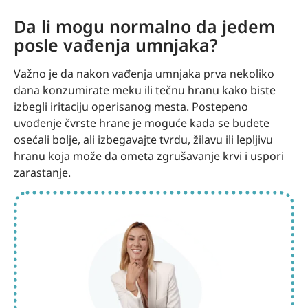
Da li mogu normalno da jedem
posle vađenja umnjaka?
Važno je da nakon vađenja umnjaka prva nekoliko
dana konzumirate meku ili tečnu hranu kako biste
izbegli iritaciju operisanog mesta. Postepeno
uvođenje čvrste hrane je moguće kada se budete
osećali bolje, ali izbegavajte tvrdu, žilavu ili lepljivu
hranu koja može da ometa zgrušavanje krvi i uspori
zarastanje.