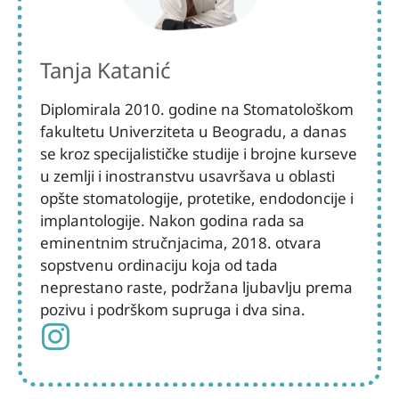
Tanja Katanić
Diplomirala 2010. godine na Stomatološkom
fakultetu Univerziteta u Beogradu, a danas
se kroz specijalističke studije i brojne kurseve
u zemlji i inostranstvu usavršava u oblasti
opšte stomatologije, protetike, endodoncije i
implantologije. Nakon godina rada sa
eminentnim stručnjacima, 2018. otvara
sopstvenu ordinaciju koja od tada
neprestano raste, podržana ljubavlju prema
pozivu i podrškom supruga i dva sina.