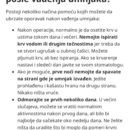
Postoji nekoliko načina pomoću kojih možete da
ubrzate oporavak nakon vađenja umnjaka:
Nakon operacije, normalno je da osetite krv u
ustima tokom dana i večeri.
Nemojte ispirati
krv vodom ili drugim tečnostima
jer treba da
se stvori ugrušak u zubnoj čašici. Možete
pljunuti krv, ali bez ispiranja. Ako se krvarenje
nastavi i sledeći dan javite se svom stomatologu.
Ako je moguće,
prve noći nemojte da spavate
na strani gde je umnjak izvađen
. Jedite
prohlađenu i kašastu hranu na drugu stranu.
Nikako ništa vruće.
Odmorajte se prvih nekoliko dana
. U većini
slučajeva, možete se vratiti normalnim
aktivnostima nakon prvog dana, ali bilo bi
najbolje da sačekate oko nedelju dana. Ne želite
ništa da uradite što bi moglo da pomeri krvni