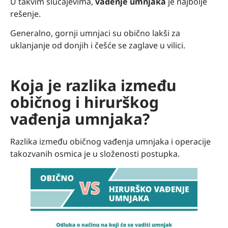
U takvim slučajevima,
vađenje umnjaka
je najbolje
rešenje.
Generalno, gornji umnjaci su obično lakši za
uklanjanje od donjih i češće se zaglave u vilici.
Koja je razlika između
običnog i hirurškog
vađenja umnjaka?
Razlika između običnog vađenja umnjaka i operacije
takozvanih osmica je u složenosti postupka.