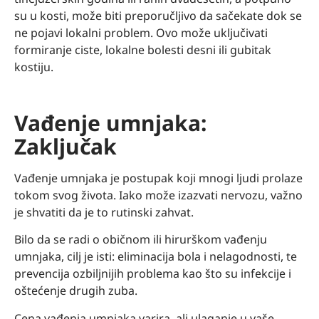
su u kosti, može biti preporučljivo da sačekate dok se
ne pojavi lokalni problem. Ovo može uključivati
formiranje ciste, lokalne bolesti desni ili gubitak
kostiju.
Vađenje umnjaka:
Zaključak
Vađenje umnjaka je postupak koji mnogi ljudi prolaze
tokom svog života. Iako može izazvati nervozu, važno
je shvatiti da je to rutinski zahvat.
Bilo da se radi o običnom ili hirurškom vađenju
umnjaka, cilj je isti: eliminacija bola i nelagodnosti, te
prevencija ozbiljnijih problema kao što su infekcije i
oštećenje drugih zuba.
Cena vađenja umnjaka varira, ali ulaganje u vaše