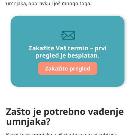
umnjaka, oporavku i još mnogo toga.
Zakažite Vaš termin – prvi
pregled je besplatan.
Zakažite pregled
Zašto je potrebno vađenje
umnjaka?
Kasniji rast umnjaka u vilici gde su se svi zubi već