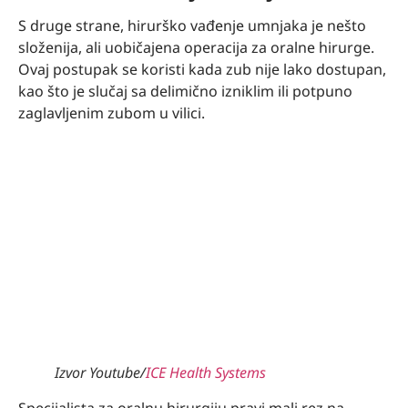
S druge strane, hirurško vađenje umnjaka je nešto
složenija, ali uobičajena operacija za oralne hirurge.
Ovaj postupak se koristi kada zub nije lako dostupan,
kao što je slučaj sa delimično izniklim ili potpuno
zaglavljenim zubom u vilici.
Izvor Youtube/
ICE Health Systems
Specijalista za oralnu hirurgiju pravi mali rez na