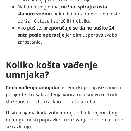
Nakon prvog dana,
nežno ispirajte usta
slanom vodom
nekoliko puta dnevno da biste
održali čistoću i sprečili infekciju.
Ako pušite,
preporučuje se da ne pušite 24
sata posle operacije
jer dim usporava svako
zarastanje.
Koliko košta vađenje
umnjaka?
Cena vađenja umnjaka
je tema koja najviše zanima
pacijente. Trošak vađenja varira na osnovu metode i
složenosti postupka, kao i položaja zuba.
U situacijama kada zubi moraju biti uklonjeni zbog
nemogućnosti popravke ili izazivanja problema, cene
se razlikuju.