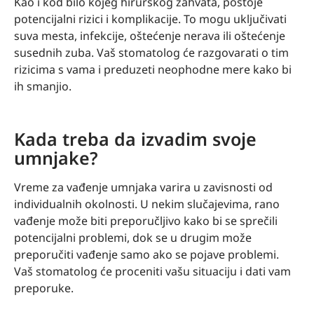
Kao i kod bilo kojeg hirurškog zahvata, postoje
potencijalni rizici i komplikacije. To mogu uključivati
suva mesta, infekcije, oštećenje nerava ili oštećenje
susednih zuba. Vaš stomatolog će razgovarati o tim
rizicima s vama i preduzeti neophodne mere kako bi
ih smanjio.
Kada treba da izvadim svoje
umnjake?
Vreme za vađenje umnjaka varira u zavisnosti od
individualnih okolnosti. U nekim slučajevima, rano
vađenje može biti preporučljivo kako bi se sprečili
potencijalni problemi, dok se u drugim može
preporučiti vađenje samo ako se pojave problemi.
Vaš stomatolog će proceniti vašu situaciju i dati vam
preporuke.