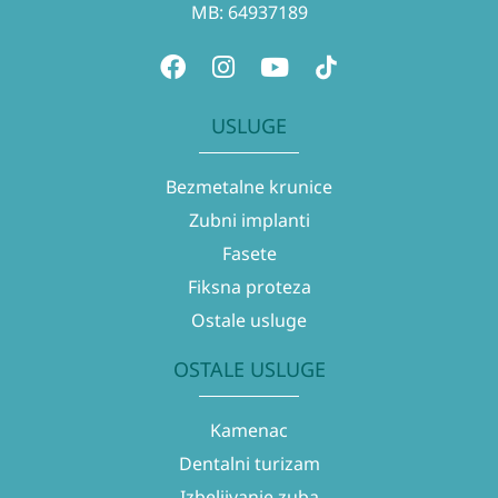
MB: 64937189
USLUGE
Bezmetalne krunice
Zubni implanti
Fasete
Fiksna proteza
Ostale usluge
OSTALE USLUGE
Kamenac
Dentalni turizam
Izbeljivanje zuba