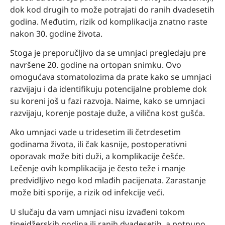
dok kod drugih to može potrajati do ranih dvadesetih
godina. Međutim, rizik od komplikacija znatno raste
nakon 30. godine života.
Stoga je preporučljivo da se umnjaci pregledaju pre
navršene 20. godine na ortopan snimku. Ovo
omogućava stomatolozima da prate kako se umnjaci
razvijaju i da identifikuju potencijalne probleme dok
su koreni još u fazi razvoja. Naime, kako se umnjaci
razvijaju, korenje postaje duže, a vilična kost gušća.
Ako umnjaci vade u tridesetim ili četrdesetim
godinama života, ili čak kasnije, postoperativni
oporavak može biti duži, a komplikacije češće.
Lečenje ovih komplikacija je često teže i manje
predvidljivo nego kod mlađih pacijenata. Zarastanje
može biti sporije, a rizik od infekcije veći.
U slučaju da vam umnjaci nisu izvađeni tokom
tinejdžerskih godina ili ranih dvadesetih, a potpuno