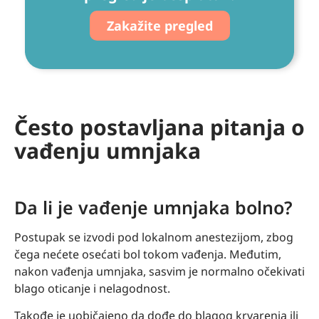
Zakažite pregled
Često postavljana pitanja o
vađenju umnjaka
Da li je vađenje umnjaka bolno?
Postupak se izvodi pod lokalnom anestezijom, zbog
čega nećete osećati bol tokom vađenja. Međutim,
nakon vađenja umnjaka, sasvim je normalno očekivati
blago oticanje i nelagodnost.
Takođe je uobičajeno da dođe do blagog krvarenja ili