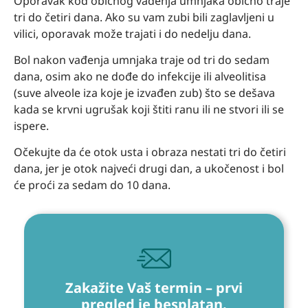
Oporavak kod običnog vađenja umnjaka obično traje
tri do četiri dana. Ako su vam zubi bili zaglavljeni u
vilici, oporavak može trajati i do nedelju dana.
Bol nakon vađenja umnjaka traje od tri do sedam
dana, osim ako ne dođe do infekcije ili alveolitisa
(suve alveole iza koje je izvađen zub) što se dešava
kada se krvni ugrušak koji štiti ranu ili ne stvori ili se
ispere.
Očekujte da će otok usta i obraza nestati tri do četiri
dana, jer je otok najveći drugi dan, a ukočenost i bol
će proći za sedam do 10 dana.
Zakažite Vaš termin – prvi
pregled je besplatan.