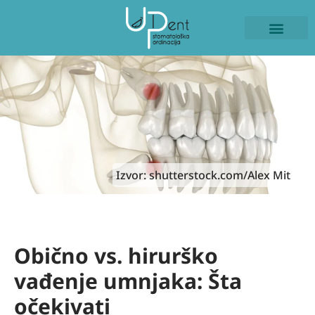
ISKUSTVA PACIJE
NAŠI RADOVI
Izvor: shutterstock.com/Alex Mit
Obično vs. hirurško
vađenje umnjaka: Šta
očekivati