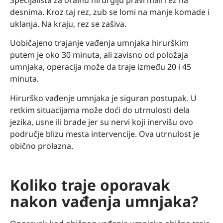
desnima. Kroz taj rez, zub se lomi na manje komade i
uklanja. Na kraju, rez se zašiva.
Uobičajeno trajanje vađenja umnjaka hirurškim
putem je oko 30 minuta, ali zavisno od položaja
umnjaka, operacija može da traje između 20 i 45
minuta.
Hirurško vađenje umnjaka je siguran postupak. U
retkim situacijama može doći do utrnulosti dela
jezika, usne ili brade jer su nervi koji inervišu ovo
područje blizu mesta intervencije. Ova utrnulost je
obično prolazna.
Koliko traje oporavak
nakon vađenja umnjaka?