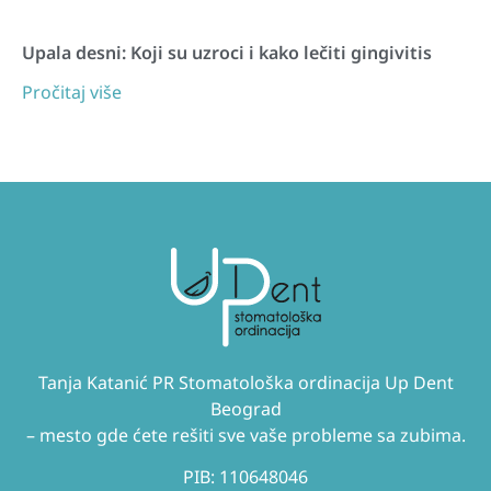
Upala desni: Koji su uzroci i kako lečiti gingivitis
Pročitaj više
Tanja Katanić PR Stomatološka ordinacija Up Dent
Beograd
– mesto gde ćete rešiti sve vaše probleme sa zubima.
PIB: 110648046