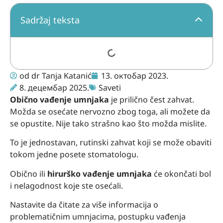
Sadržaj teksta
od
dr Tanja Katanić
13. октобар 2023.
8. децембар 2025.
Saveti
Obično vađenje umnjaka
je prilično čest zahvat.
Možda se osećate nervozno zbog toga, ali možete da
se opustite. Nije tako strašno kao što možda mislite.
To je jednostavan, rutinski zahvat koji se može obaviti
tokom jedne posete stomatologu.
Obično ili
hirurško vađenje umnjaka
će okončati bol
i nelagodnost koje ste osećali.
Nastavite da čitate za više informacija o
problematičnim umnjacima, postupku vađenja