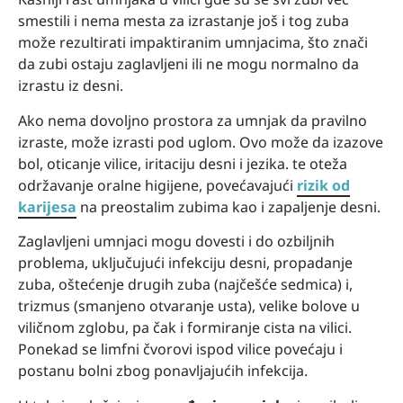
smestili i nema mesta za izrastanje još i tog zuba
može rezultirati impaktiranim umnjacima, što znači
da zubi ostaju zaglavljeni ili ne mogu normalno da
izrastu iz desni.
Ako nema dovoljno prostora za umnjak da pravilno
izraste, može izrasti pod uglom. Ovo može da izazove
bol, oticanje vilice, iritaciju desni i jezika. te oteža
održavanje oralne higijene, povećavajući
rizik od
karijesa
na preostalim zubima kao i zapaljenje desni.
Zaglavljeni umnjaci mogu dovesti i do ozbiljnih
problema, uključujući infekciju desni, propadanje
zuba, oštećenje drugih zuba (najčešće sedmica) i,
trizmus (smanjeno otvaranje usta), velike bolove u
viličnom zglobu, pa čak i formiranje cista na vilici.
Ponekad se limfni čvorovi ispod vilice povećaju i
postanu bolni zbog ponavljajućih infekcija.