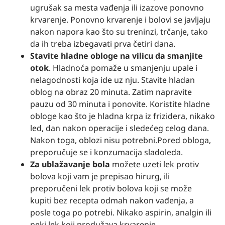
ugrušak sa mesta vađenja ili izazove ponovno
krvarenje. Ponovno krvarenje i bolovi se javljaju
nakon napora kao što su treninzi, trčanje, tako
da ih treba izbegavati prva četiri dana.
Stavite hladne obloge na vilicu da smanjite
otok
. Hladnoća pomaže u smanjenju upale i
nelagodnosti koja ide uz nju. Stavite hladan
oblog na obraz 20 minuta. Zatim napravite
pauzu od 30 minuta i ponovite. Koristite hladne
obloge kao što je hladna krpa iz frizidera, nikako
led, dan nakon operacije i sledećeg celog dana.
Nakon toga, oblozi nisu potrebni.Pored obloga,
preporučuje se i konzumacija sladoleda.​​
Za ublažavanje bola
možete uzeti lek protiv
bolova koji vam je prepisao hirurg, ili
preporučeni lek protiv bolova koji se može
kupiti bez recepta odmah nakon vađenja, a
posle toga po potrebi. Nikako aspirin, analgin ili
neki lek koji produžava krvarenje.