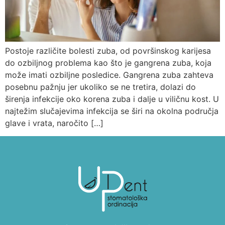
Postoje različite bolesti zuba, od površinskog karijesa
do ozbiljnog problema kao što je gangrena zuba, koja
može imati ozbiljne posledice. Gangrena zuba zahteva
posebnu pažnju jer ukoliko se ne tretira, dolazi do
širenja infekcije oko korena zuba i dalje u viličnu kost. U
najtežim slučajevima infekcija se širi na okolna područja
glave i vrata, naročito […]