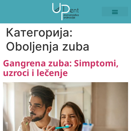
ISKUSTVA PACIJE
NAŠI RADOVI
Категорија:
Oboljenja zuba
Gangrena zuba: Simptomi,
uzroci i lečenje