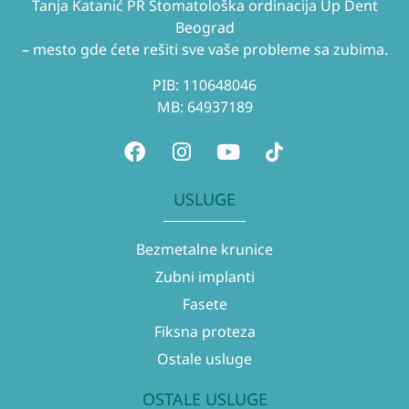
Tanja Katanić PR Stomatološka ordinacija Up Dent
Beograd
– mesto gde ćete rešiti sve vaše probleme sa zubima.
PIB: 110648046
MB: 64937189
USLUGE
Bezmetalne krunice
Zubni implanti
Fasete
Fiksna proteza
Ostale usluge
OSTALE USLUGE